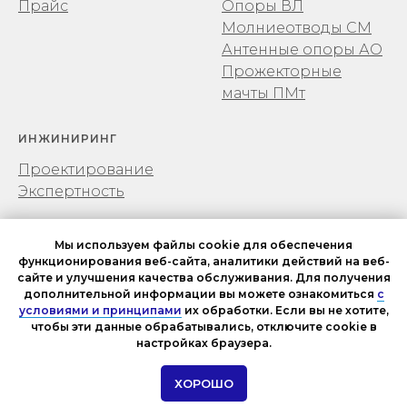
Прайс
Опоры ВЛ
Молниеотводы СМ
Антенные опоры АО
Прожекторные
мачты ПМт
ИНЖИНИРИНГ
Проектирование
Экспертность
Мы используем файлы cookie для обеспечения
функционирования веб-сайта, аналитики действий на веб-
сайте и улучшения качества обслуживания. Для получения
дополнительной информации вы можете ознакомиться
с
условиями и принципами
их обработки. Если вы не хотите,
чтобы эти данные обрабатывались, отключите cookie в
© 2017-2025 Технодор СК
настройках браузера.
ХОРОШО